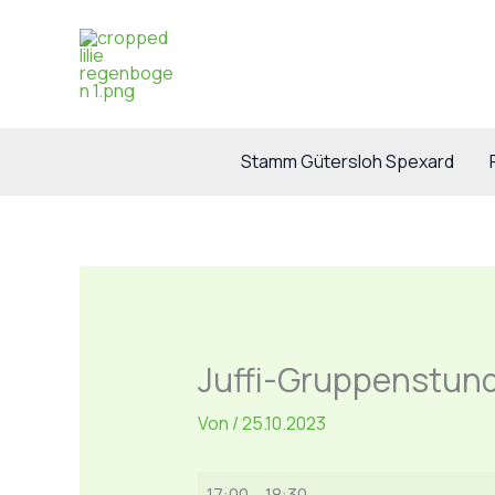
Zum
Inhalt
springen
Stamm Gütersloh Spexard
Juffi-Gruppenstun
Von
/
25.10.2023
Juffi-