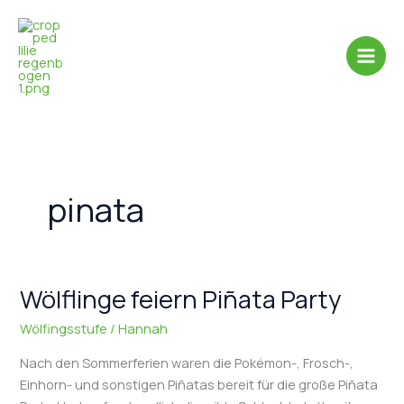
Zum
Inhalt
springen
Main
Men
pinata
Wölflinge feiern Piñata Party
Wölfingsstufe
/
Hannah
Nach den Sommerferien waren die Pokémon-, Frosch-,
Einhorn- und sonstigen Piñatas bereit für die große Piñata