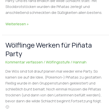
Party. Und es fand endlich die wilde Schlacht statt: mit
Stockbrotstöcken wurden die Piñatas zerlegt und
anschließend schmeckten die Süßigkeiten allen bestens.
Wölflinge
Weiterlesen »
feiern
Piñata
Party
Wölflinge Werken für Piñata
Party
Kommentar verfassen
/
Wölfingsstufe
/
Hannah
Die Wös sind toll drauf planen mal wieder eine Party. So
kamen sie auf die Idee, (Pokemon-) Piñatas zu gestalten.
Fleißig wurde in den Gruppenstunden gekleistert und
schließlich bunt bemalt. Noch einmal müssen die Piñatas
trocknen (und dann von den Leiterinnen befüllt werden),
bevor dann die wilde Schlacht beginnt.Fortsetzung folgt.
🙂